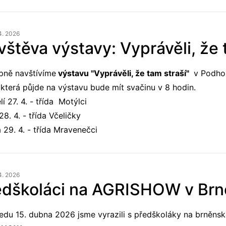
4. 2026
štěva výstavy: Vyprávěli, že 
pně navštívíme
výstavu "Vyprávěli, že tam straší"
v Podhor
 která půjde na výstavu bude mít svačinu v 8 hodin.
í 27. 4. - třída Motýlci
28. 4. - třída Včeličky
 29. 4. - třída Mravenečci
4. 2026
edškoláci na AGRISHOW v Brn
edu 15. dubna 2026 jsme vyrazili s předškoláky na brněnské