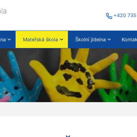
la
+420 735
ina
Mateřská škola
Školní jídelna
Konta