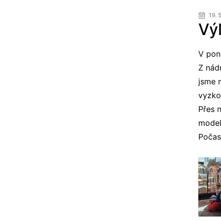
19. 
Vý
V pon
Z nádr
jsme 
vyzko
Přes 
model
Počasí