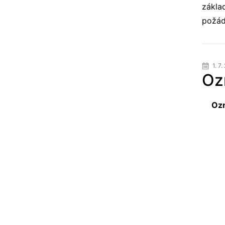
zákla
požád
1. 7.
Oz
Ozn