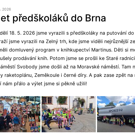
5. 2026
let předškoláků do Brna
dělí 18. 5. 2026 jsme vyrazili s předškoláky na putování do
aží jsme vyrazili na Zelný trh, kde jsme viděli nejrůznější z
měli domluvený program v knihkupectví Martinus. Děti si mo
ušely prodávání knih. Potom jsme se prošli ke Staré radnic
náměstí Svobody jsme došli až na Moravské náměstí. Tam ná
y raketoplánu, Zeměkoule i černé díry. A pak zase zpět na
 nám přálo a výlet jsme si pěkně užili!