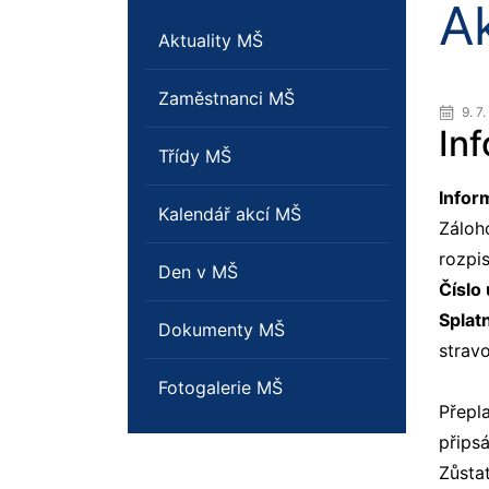
A
Aktuality MŠ
Zaměstnanci MŠ
9. 7
In
Třídy MŠ
Infor
Kalendář akcí MŠ
Záloh
rozpi
Den v MŠ
Číslo
Splat
Dokumenty MŠ
stravo
Fotogalerie MŠ
Přepl
připsá
Zůstat