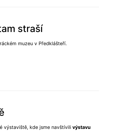
tam straší
áckém muzeu v Předklášteří.
ě
 výstaviště, kde jsme navštívili
výstavu