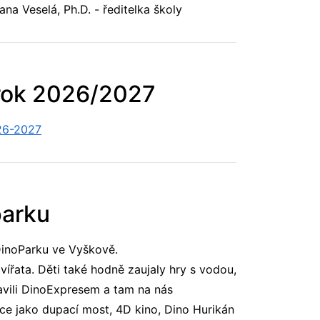
elá, Ph.D. - ředitelka školy
 rok 2026/2027
026-2027
parku
 DinoParku ve Vyškově.
zvířata. Děti také hodně zaujaly hry s vodou,
avili DinoExpresem a tam na nás
kce jako dupací most, 4D kino, Dino Hurikán