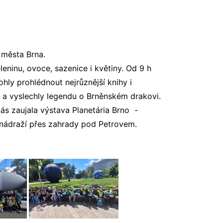
 města Brna.
eleninu, ovoce, sazenice i květiny. Od 9 h
hly prohlédnout nejrůznější knihy i
i a vyslechly legendu o Brněnském drakovi.
s zaujala výstava Planetária Brno -
 nádraží přes zahrady pod Petrovem.