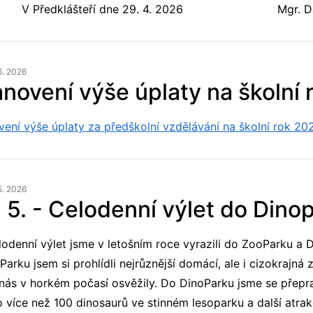
V Předklášteří dne 29. 4. 2026 Mgr. Dana Ves
6. 2026
anovení výše úplaty na školní
vení výše úplaty za předškolní vzdělávání na školní rok 2
5. 2026
 5. - Celodenní výlet do Dino
lodenní výlet jsme v letošním roce vyrazili do ZooParku a
arku jsem si prohlídli nejrůznější domácí, ale i cizokrajná 
 nás v horkém počasí osvěžily. Do DinoParku jsme se přepr
o více než 100 dinosaurů ve stinném lesoparku a další atra