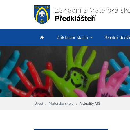
Základní a Mateřská ško
Předklášteří
Základní škola
Školní druž
Úvod
Mateřská škola
Aktuality MŠ