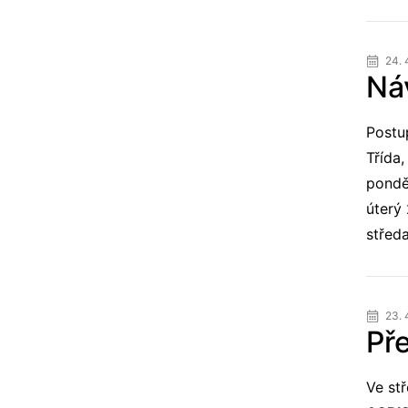
24. 
Náv
Postu
Třída,
ponděl
úterý 
středa
23. 
Př
Ve stř