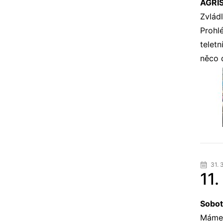
AGRI
Zvlád
Prohlé
teletn
něco d
31. 
11.
Sobotn
Máme 