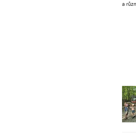
a různ