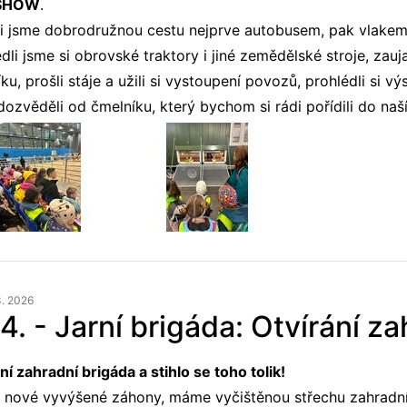
SHOW
.
li jsme dobrodružnou cestu nejprve autobusem, pak vlakem
dli jsme si obrovské traktory i jiné zemědělské stroje, zau
íku, prošli stáje a užili si vystoupení povozů, prohlédli si
ozvěděli od čmelníku, který bychom si rádi pořídili do naší
3. 2026
 4. - Jarní brigáda: Otvírání z
í zahradní brigáda a stihlo se toho tolik!
nové vyvýšené záhony, máme vyčištěnou střechu zahradn