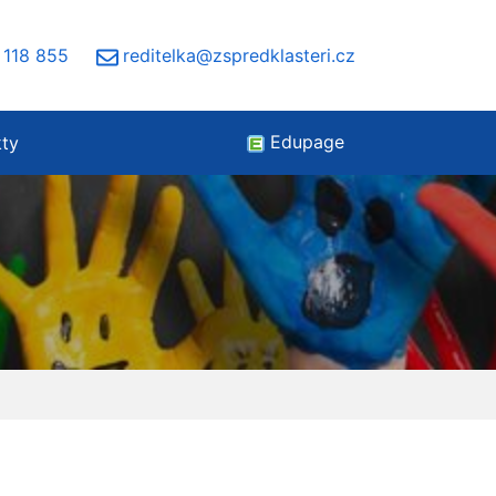
 118 855
reditelka@zspredklasteri.cz
Edupage
kty