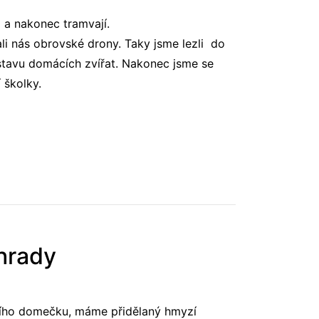
 a nakonec tramvají.
jali nás obrovské drony. Taky jsme lezli do
 výstavu domácích zvířat. Nakonec jsme se
 školky.
ahrady
ího domečku, máme přidělaný hmyzí