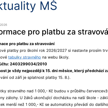
ktuality MŠ
. 2026
formace pro platbu za stravová
mace pro platbu za stravování
ové platby pro školní rok 2026/2027 si nastavte prosím trv
sové
tabulky stravného
na webu školy.
 účtu: 2403299034/2010
nost je vždy nejpozději k 15. dni měsíce, který předchází 
vání od září je splatnost platby 15. 8.).
atky stravného nad 1 000,- Kč budou v průběhu červencevžd
ny zálohy. U žáků ukončující docházku na naší škole - zákl
ek menší než 1 000,- Kč se automaticky převádí do dalšího 