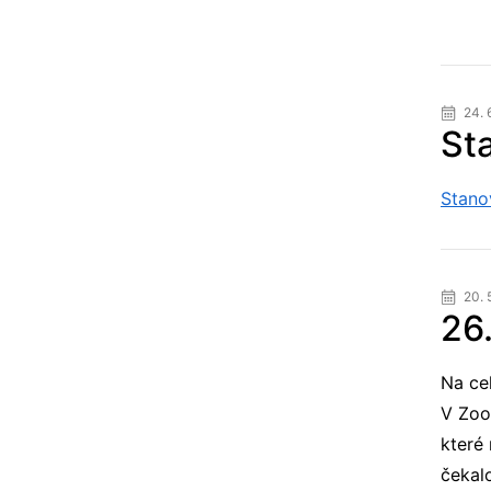
24. 
St
Stano
20. 
26.
Na ce
V ZooP
které
čekal