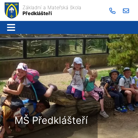
Základní a Mateřská škola
Předklášteří
MŠ Předklášteří