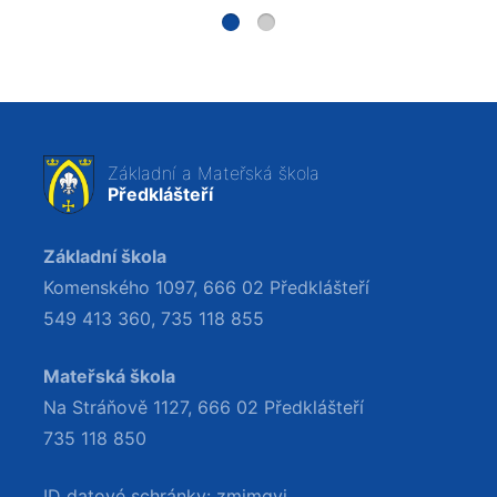
Základní a Mateřská škola
Předklášteří
Základní škola
Komenského 1097, 666 02 Předklášteří
549 413 360
,
735 118 855
Mateřská škola
Na Stráňově 1127, 666 02 Předklášteří
735 118 850
ID datové schránky: zmimgvi