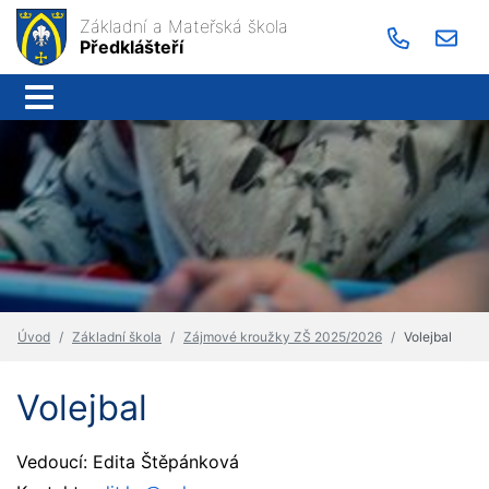
Základní a Mateřská škola
Předklášteří
Úvod
Základní škola
Zájmové kroužky ZŠ 2025/2026
Volejbal
Volejbal
Vedoucí: Edita Štěpánková